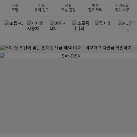
가구
식품
생활
패션
반려동물
조명
유아·완구
주방·건강
잡화·뷰티
취미·사무