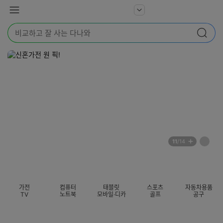
본문 바로가기
다
서
메
나
비
뉴
와
검
스
검색
색
더
어
보
를
기
입
력
해
주
세
요
배
페
11
/14
너
이
전
자
섹션 카테고리
지
체
동
보
롤
기
링
가전
컴퓨터
태블릿
스포츠
자동차용품
멈
TV
노트북
모바일·디카
골프
공구
춤