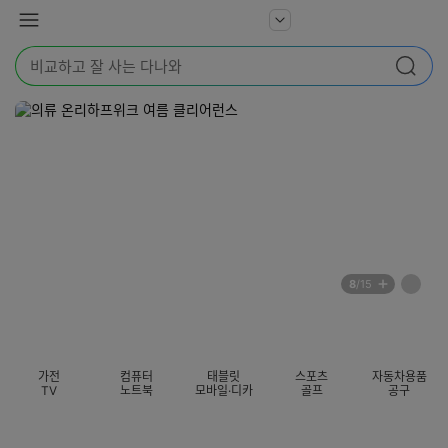
본문 바로가기
다
서
메
나
비
뉴
와
검
스
검색
색
더
어
보
를
기
입
력
해
주
세
요
배
페
8
/15
너
이
전
자
섹션 카테고리
지
체
동
보
롤
기
링
가전
컴퓨터
태블릿
스포츠
자동차용품
멈
TV
노트북
모바일·디카
골프
공구
춤