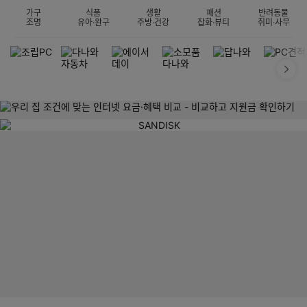
가구
식품
생활
패션
반려동물
조명
유아·완구
주방·건강
잡화·뷰티
취미·사무