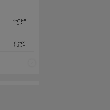
너
이
전
자
지
체
동
보
롤
기
링
자동차용품
멈
공구
춤
반려동물
취미·사무