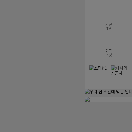
섹션 카테고리
가전
TV
가구
조명