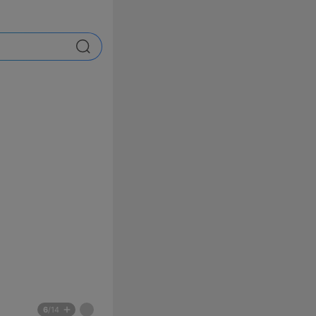
검색
배
페
6
/14