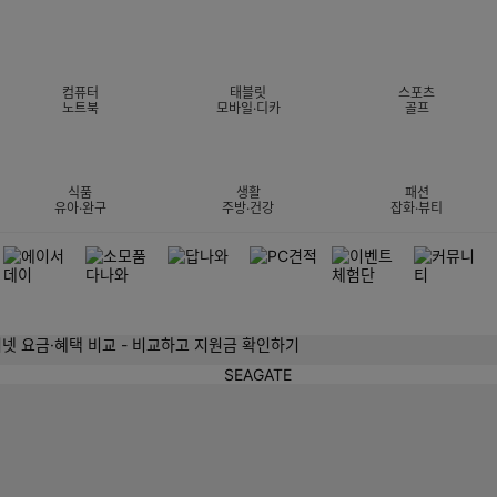
컴퓨터
태블릿
스포츠
노트북
모바일·디카
골프
식품
생활
패션
유아·완구
주방·건강
잡화·뷰티