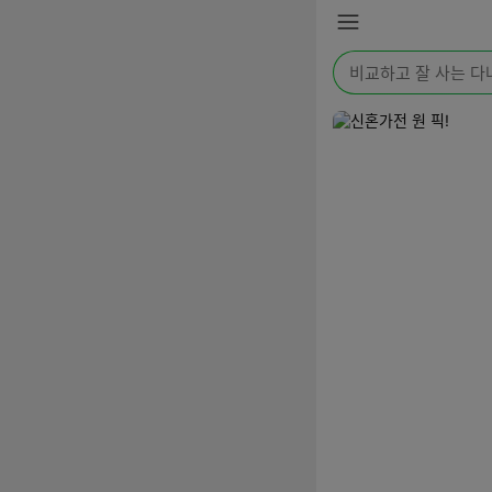
본문 바로가기
메
뉴
검
색
어
를
입
력
해
주
세
요