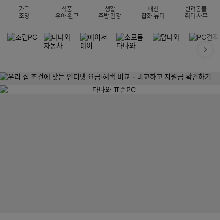
가구
식품
생활
패션
반려동물
조명
유아·완구
주방·건강
잡화·뷰티
취미·사무