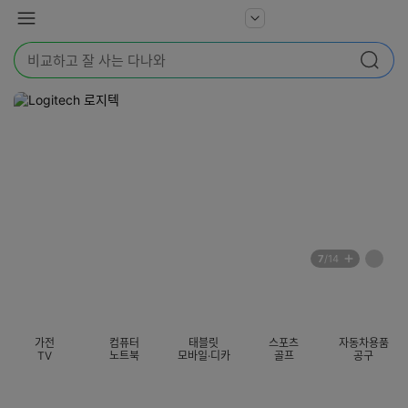
본문 바로가기
다
서
메
나
비
뉴
와
검
스
검색
색
더
어
보
를
기
입
력
해
주
세
요
배
페
7
/14
너
이
전
자
섹션 카테고리
지
체
동
보
롤
기
링
가전
컴퓨터
태블릿
스포츠
자동차용품
멈
TV
노트북
모바일·디카
골프
공구
춤