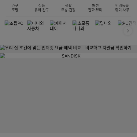
가구
식품
생활
패션
반려동물
조명
유아·완구
주방·건강
잡화·뷰티
취미·사무