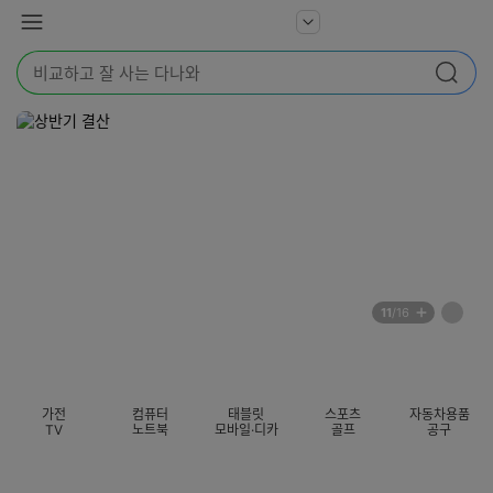
본문 바로가기
다
서
메
나
비
뉴
와
검
스
검색
색
더
어
보
를
기
입
력
해
주
세
요
배
페
11
/16
너
이
전
자
섹션 카테고리
지
체
동
보
롤
기
링
가전
컴퓨터
태블릿
스포츠
자동차용품
멈
TV
노트북
모바일·디카
골프
공구
춤