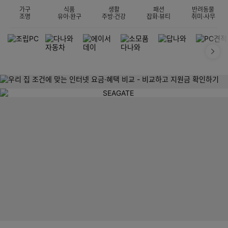
가구
식품
생활
패션
반려동물
조명
유아·완구
주방·건강
잡화·뷰티
취미·사무