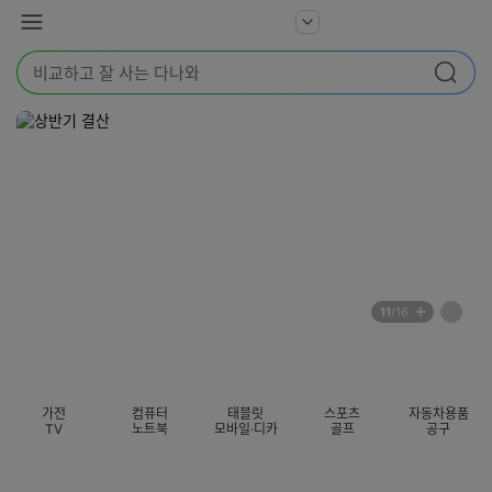
본문 바로가기
다
서
메
나
비
뉴
와
검
스
검색
색
더
어
보
를
기
입
력
해
주
세
요
배
페
11
/16
너
이
전
자
섹션 카테고리
지
체
동
보
롤
기
링
가전
컴퓨터
태블릿
스포츠
자동차용품
멈
TV
노트북
모바일·디카
골프
공구
춤