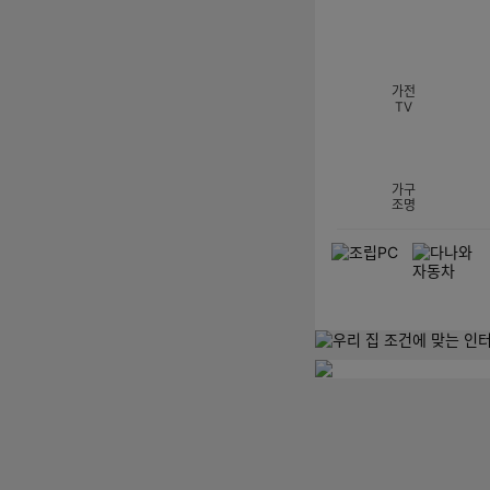
섹션 카테고리
가전
TV
가구
조명