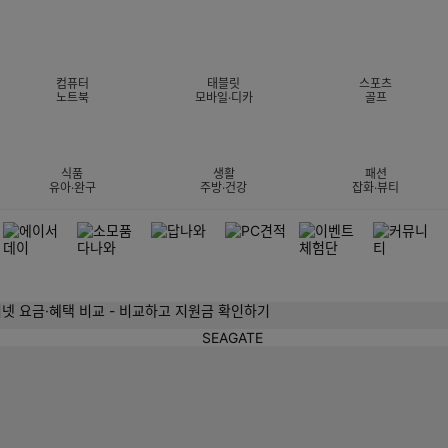
컴퓨터
태블릿
스포츠
노트북
모바일·디카
골프
식품
생활
패션
유아·완구
주방·건강
잡화·뷰티