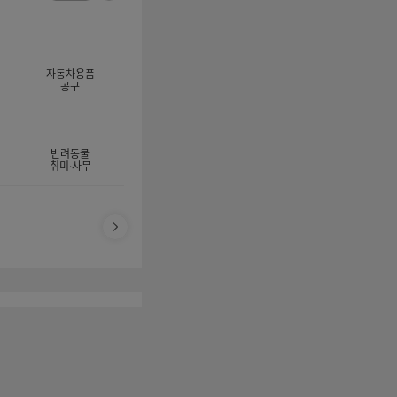
너
이
전
자
지
체
동
보
롤
기
링
자동차용품
멈
공구
춤
반려동물
취미·사무