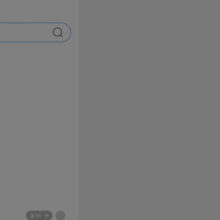
검색
배
페
3
/16