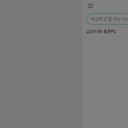
본문 바로가기
메
뉴
검
색
어
를
입
력
해
주
세
요