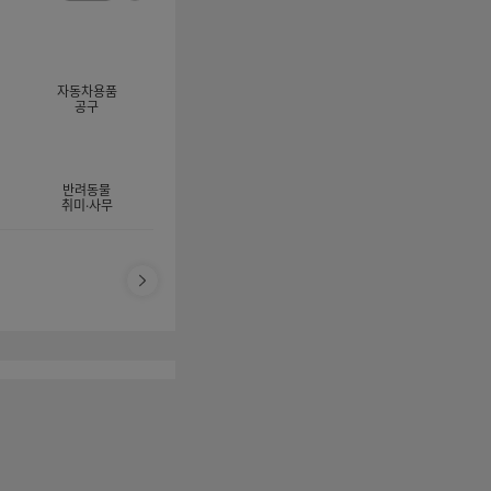
너
이
전
자
지
체
동
보
롤
기
링
자동차용품
멈
공구
춤
반려동물
취미·사무