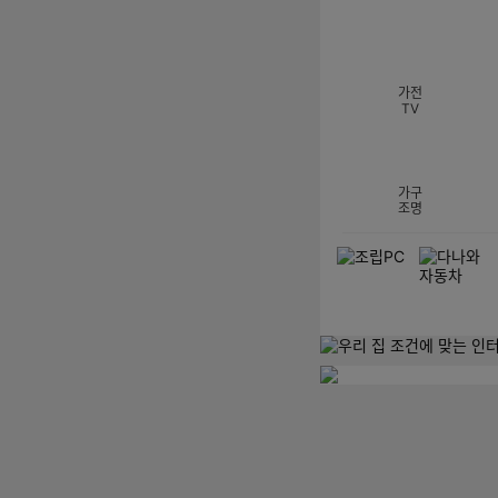
섹션 카테고리
가전
TV
가구
조명