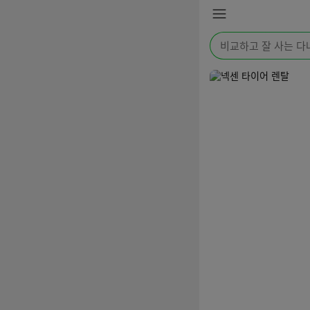
본문 바로가기
메
뉴
검
색
어
를
입
력
해
주
세
요