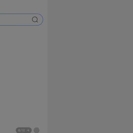
검색
배
페
6
/16