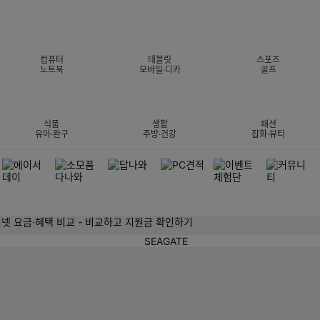
컴퓨터
태블릿
스포츠
노트북
모바일·디카
골프
식품
생활
패션
유아·완구
주방·건강
잡화·뷰티