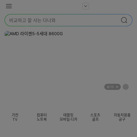
본문 바로가기
다
서
메
나
비
뉴
와
검
스
검색
색
더
어
보
를
기
입
력
해
주
세
요
배
페
3
/16
너
이
전
자
섹션 카테고리
지
체
동
보
롤
기
링
가전
컴퓨터
태블릿
스포츠
자동차용품
멈
TV
노트북
모바일·디카
골프
공구
춤