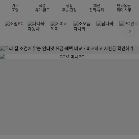
가구
식품
생활
패션
반려동물
조명
유아·완구
주방·건강
잡화·뷰티
취미·사무