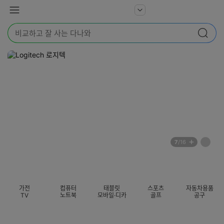
본문 바로가기
다
서
메
나
비
뉴
와
검
스
검색
색
더
어
보
를
기
입
력
해
주
세
요
배
페
7
/16
너
이
전
자
섹션 카테고리
지
체
동
보
롤
기
링
가전
컴퓨터
태블릿
스포츠
자동차용품
멈
TV
노트북
모바일·디카
골프
공구
춤