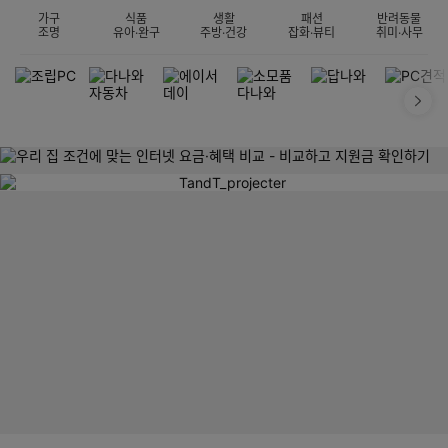
가구
식품
생활
패션
반려동물
조명
유아·완구
주방·건강
잡화·뷰티
취미·사무